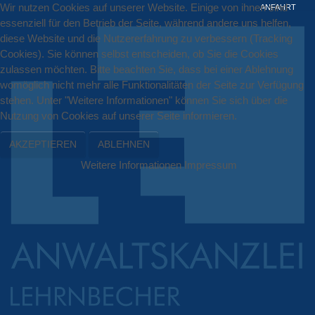
Wir nutzen Cookies auf unserer Website. Einige von ihnen sind
ANFAHRT
essenziell für den Betrieb der Seite, während andere uns helfen,
diese Website und die Nutzererfahrung zu verbessern (Tracking
Cookies). Sie können selbst entscheiden, ob Sie die Cookies
zulassen möchten. Bitte beachten Sie, dass bei einer Ablehnung
womöglich nicht mehr alle Funktionalitäten der Seite zur Verfügung
stehen. Unter "Weitere Informationen" können Sie sich über die
Nutzung von Cookies auf unserer Seite informieren.
AKZEPTIEREN
ABLEHNEN
Weitere Informationen
Impressum