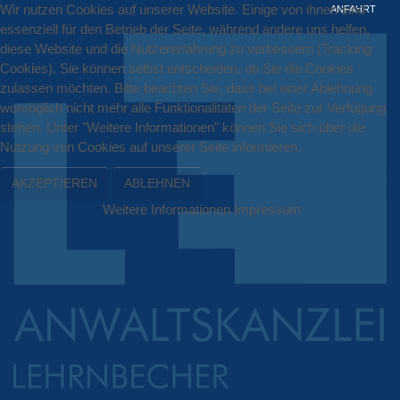
Wir nutzen Cookies auf unserer Website. Einige von ihnen sind
ANFAHRT
essenziell für den Betrieb der Seite, während andere uns helfen,
diese Website und die Nutzererfahrung zu verbessern (Tracking
Cookies). Sie können selbst entscheiden, ob Sie die Cookies
zulassen möchten. Bitte beachten Sie, dass bei einer Ablehnung
womöglich nicht mehr alle Funktionalitäten der Seite zur Verfügung
stehen. Unter "Weitere Informationen" können Sie sich über die
Nutzung von Cookies auf unserer Seite informieren.
AKZEPTIEREN
ABLEHNEN
Weitere Informationen
Impressum