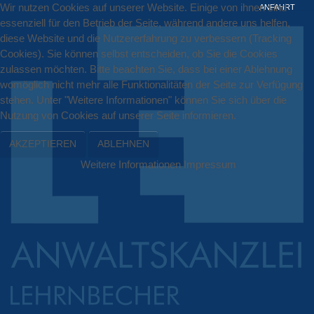
Wir nutzen Cookies auf unserer Website. Einige von ihnen sind
ANFAHRT
essenziell für den Betrieb der Seite, während andere uns helfen,
diese Website und die Nutzererfahrung zu verbessern (Tracking
Cookies). Sie können selbst entscheiden, ob Sie die Cookies
zulassen möchten. Bitte beachten Sie, dass bei einer Ablehnung
womöglich nicht mehr alle Funktionalitäten der Seite zur Verfügung
stehen. Unter "Weitere Informationen" können Sie sich über die
Nutzung von Cookies auf unserer Seite informieren.
AKZEPTIEREN
ABLEHNEN
Weitere Informationen
Impressum